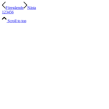
Föregående
Nästa
1
2
3
4
5
6
Scroll to top